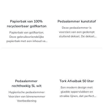
garanderen hygiëne en
• Geschikt voor afvalzakken:
comfort. Tork Elevation-
±70x80cm
dispensers hebben een
• Hoogwaardige kwaliteit
functioneel, modern ontwerp
afvalbakken van ABS-PP
dat een blijvende indruk maakt
kunststof
Papierbak van 100% 
Pedaalemmer kunststof
op uw gasten.
• Afgeronde opening zorgt
recycleerbaar golfkarton
Deze pedaalemmer is
voor minder inkijk in de
voorzien van een gedempt
Papierbak van golfkarton.
afvalbak
sluitend deksel. De deksel
Deze gebruiksvriendelijke
• Zowel in witte- als in zwarte
houdt onaangename geurtjes
papierbak met een inhoud van
afvalbak verkrijgbaar
tegen.
20L is 100% recycleerbaar.
Pedaalemmer 
Tork Afvalbak 50 liter
rechthoekig 5L wit
Een modern design met
gladde oppervlakken en
Hygienische pedaalemmer
strakke lijnen, dat perfect
Voorzien van binnenemmer
aansluit op uw sanitaire
Voetbediening
ruimte. Zorg voor een goede
Uitstekende prijs-