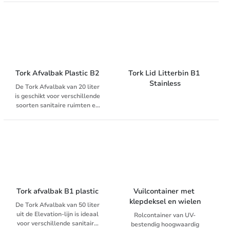
indruk voor een uitstekend
kwaliteitverhouding
imago van uw faciliteit. Stijlvol
roestvrij staal met een coating
tegen vingerafdrukken, staat
geweldig en blijft goed
schoon. • Hoge capaciteit (50
l) – vermindert onderhoudstijd
• Slanke, mooie afvalbak die
Tork Afvalbak Plastic B2
Tork Lid Litterbin B1 
op de muur kan worden
Stainless
De Tork Afvalbak van 20 liter
gemonteerd om mooi op te
is geschikt voor verschillende
gaan in het interieur van de
soorten sanitaire ruimten en
sanitaire ruimte en een
kan zowel aan de wand als op
geweldige indruk te maken •
de vloer worden geplaatst.
Verborgen afvalzak: strakke en
aantrekkelijke uitstraling
Tork afvalbak B1 plastic
Vuilcontainer met 
klepdeksel en wielen
De Tork Afvalbak van 50 liter
uit de Elevation-lijn is ideaal
Rolcontainer van UV-
voor verschillende sanitaire
bestendig hoogwaardig