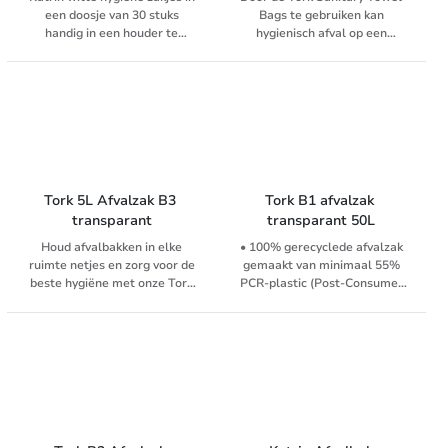
veel gebruikt worden onder de
een doosje van 30 stuks
Bags te gebruiken kan
meest zware
handig in een houder te
hygienisch afval op een
omstandigheden. LDPE is
stoppen om ze effectief op hun
discrete manier verwerkt
100% recyclebaar en daarmee
plaats te houden. Geschikt
worden, voordat het in de
uitstekend geschikt voor
voor de Katrin hygiëne houder.
afvalbak gedaan wordt. Deze
hergebruik en recycling.
Tork Sanitary Towel Bags zijn
geschikt voor de Tork Sanitary
Towel Bag Dispenser systeem
B5.
Tork 5L Afvalzak B3 
Tork B1 afvalzak 
transparant
transparant 50L
Houd afvalbakken in elke
• 100% gerecyclede afvalzak
ruimte netjes en zorg voor de
gemaakt van minimaal 55%
beste hygiëne met onze Tork
PCR-plastic (Post-Consumer
5L afvalzakken. Het personeel
Recycled)
kan afvalbakken snel legen en
• Gebruiksvriendelijke rol voor
van nieuwe afvalzakken
makkelijke verwerking bij
voorzien met onze
vervanging in de afvalbakken
gebruiksvriendelijke rollen,
• Speciale afdichting voorkomt
zodat onderhouds- en
scheuren en morsen bij
schoonmaakroutines soepel
verwerking van afvalzak
verlopen. De speciale
wisselingen
afdichting vermindert ook de
• Geschikt voor B1