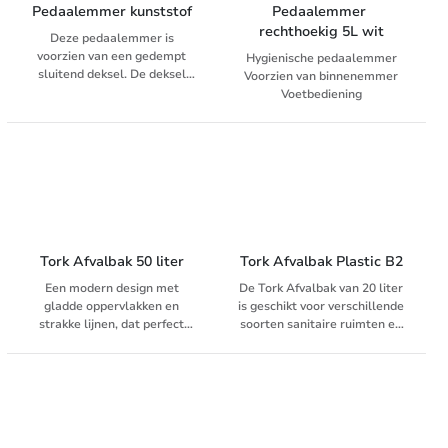
dat een blijvende indruk maakt
Pedaalemmer kunststof
Pedaalemmer 
op uw gasten.
rechthoekig 5L wit
Deze pedaalemmer is
voorzien van een gedempt
Hygienische pedaalemmer
sluitend deksel. De deksel
Voorzien van binnenemmer
houdt onaangename geurtjes
Voetbediening
tegen.
Uitstekende prijs-
kwaliteitverhouding
Tork Afvalbak 50 liter
Tork Afvalbak Plastic B2
Een modern design met
De Tork Afvalbak van 20 liter
gladde oppervlakken en
is geschikt voor verschillende
strakke lijnen, dat perfect
soorten sanitaire ruimten en
aansluit op uw sanitaire
kan zowel aan de wand als op
ruimte. Zorg voor een goede
de vloer worden geplaatst.
indruk voor een uitstekend
imago van uw faciliteit. Stijlvol
roestvrij staal met een coating
tegen vingerafdrukken, staat