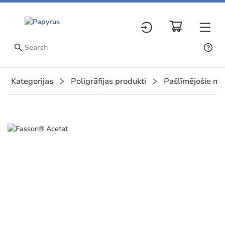
Kategorijas
Poligrāfijas produkti
Pašlīmējošie mat
Slide 1 of 1