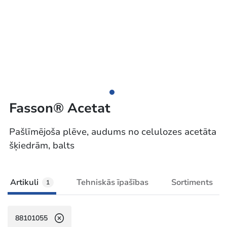
Fasson® Acetat
Pašlīmējoša plēve, audums no celulozes acetāta
šķiedrām, balts
Artikuli
Tehniskās īpašības
Sortiments
1
88101055