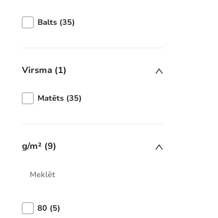
Balts (35)
Virsma (1)
Matēts (35)
g/m² (9)
80 (5)