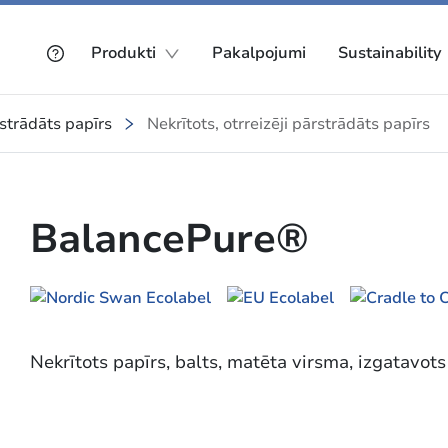
Produkti
Pakalpojumi
Sustainability
rstrādāts papīrs
Nekrītots, otrreizēji pārstrādāts papīrs
BalancePure®
Nekrītots papīrs, balts, matēta virsma, izgatavo