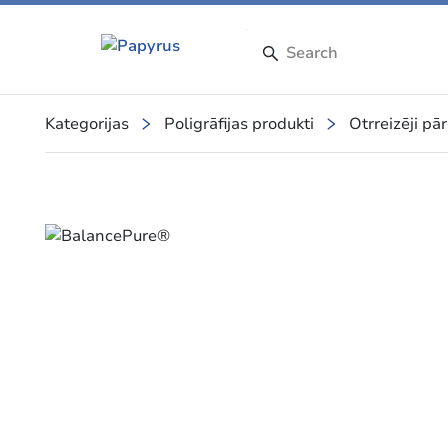
Kategorijas
Poligrāfijas produkti
Otrreizēji pā
Slide 1 of 1