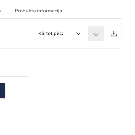
s
Produkta informācija
Ar
Kārtot pēc: