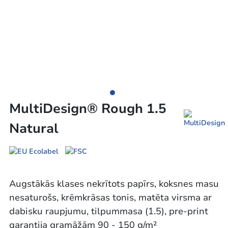
MultiDesign® Rough 1.5
Natural
Augstākās klases nekrītots papīrs, koksnes masu
nesaturošs, krēmkrāsas tonis, matēta virsma ar
dabisku raupjumu, tilpummasa (1.5), pre-print
garantija gramāžām 90 - 150 g/m²