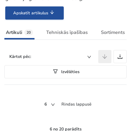
Apskatīt artikulus
Artikuli
Tehniskās īpašības
Sortiments
20
A
Kārtot pēc:
Izvēlēties
6
Rindas lappusē
6 no 20 parādīts