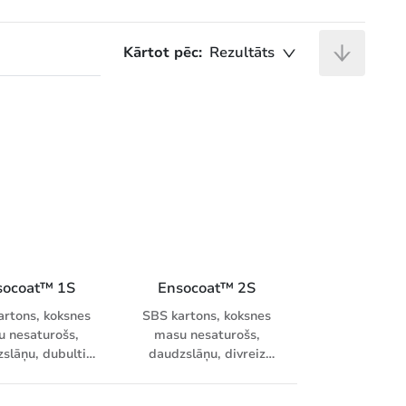
Kārtot pēc:
Rezultāts
socoat™ 1S
Ensocoat™ 2S
artons, koksnes
SBS kartons, koksnes
 nesaturošs,
masu nesaturošs,
slāņu, dubulti
daudzslāņu, divreiz
ta virspuse un
abpusēji krītots, gluda
tēta aizmugure,
virsma. Piemērots ļoti