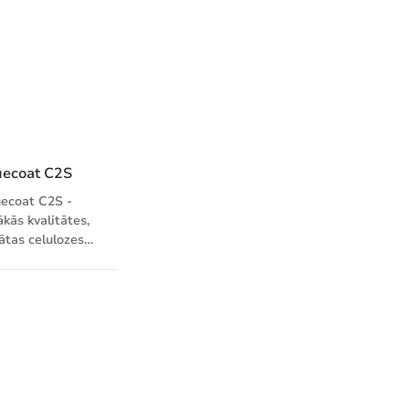
uda virsma.
prasīgiem drukas
emērots ļoti
darbiem un
īgiem drukas
pēcapstrādes veidiem.
arbiem un
trādes veidiem.
uecoat C2S
uecoat C2S -
kās kvalitātes,
ātas celulozes
artons, abpusēji
krītots