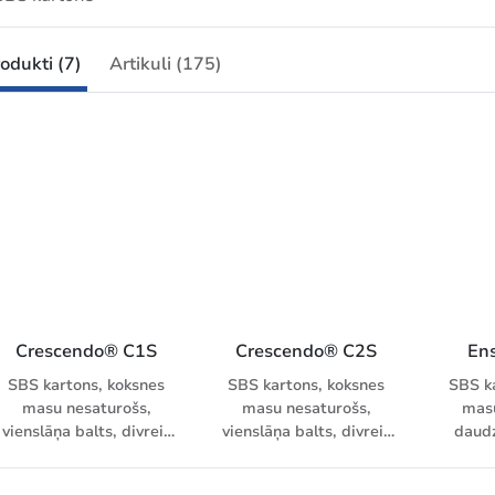
odukti (7)
Artikuli (175)
Crescendo® C1S
Crescendo® C2S
En
SBS kartons, koksnes
SBS kartons, koksnes
SBS k
masu nesaturošs,
masu nesaturošs,
masu
vienslāņa balts, divreiz
vienslāņa balts, divreiz
daudz
krītota virspuse, gluda
abpusēji krītots, gluda
krīto
virsma, paaugstināta
virsma, paaugstināta
pigmen