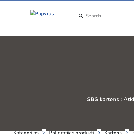
SBS kartons : Atk
Kategorijas
Poligrāfijas produkti
Kartons