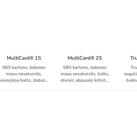
stingrība. Stringrība un
stingrība. Stringrība un
gl
tilpummasa
tilpummasa
Pi
kombinācijā ar izcilu
kombinācijā ar izcilu
pras
baltumu
baltumu
d
pēcaps
MultiCard® 1S
MultiCard® 2S
Tr
SBS kartons, koksnes
SBS kartons, koksnes
Tr
masu nesaturošs,
masu nesaturošs, balts,
augstā
vienslāņa balts, dubulti
divreiz abpusēji krītots,
balin
krītota virspuse,
zīdaini matēta virsma.
(SBS) k
vienreiz krītota
Izteikti balts, gludu
aizmugure, zīdaini
virsmu un izcilu drukas
matēta virsma. Izteikti
kvalitāti
balts, gludu virsmu un
izcilu drukas kvalitāti.