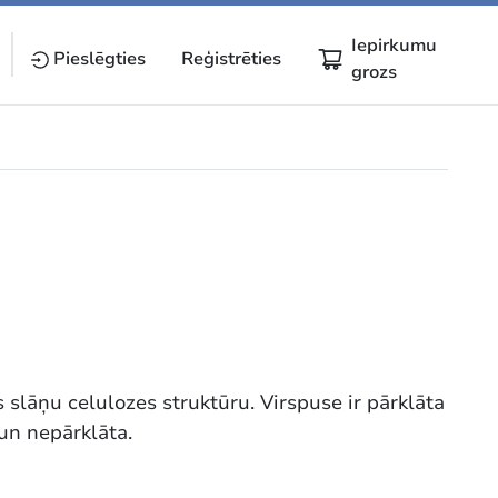
Iepirkumu
Pieslēgties
Reģistrēties
grozs
 slāņu celulozes struktūru. Virspuse ir pārklāta
 un nepārklāta.