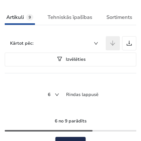
Artikuli
Tehniskās īpašības
Sortiments
9
A
Kārtot pēc:
Izvēlēties
6
Rindas lappusē
6 no 9 parādīts