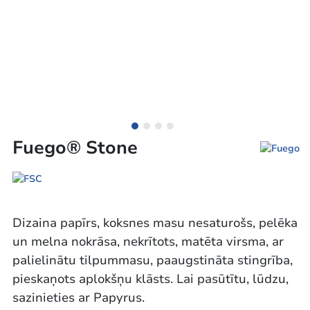
Fuego® Stone
Dizaina papīrs, koksnes masu nesaturošs, pelēka
un melna nokrāsa, nekrītots, matēta virsma, ar
palielinātu tilpummasu, paaugstināta stingrība,
pieskaņots aplokšņu klāsts. Lai pasūtītu, lūdzu,
sazinieties ar Papyrus.