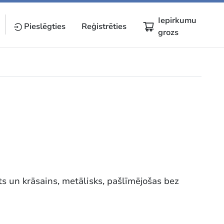
Iepirkumu
Pieslēgties
Reģistrēties
grozs
s un krāsains, metālisks, pašlīmējošas bez