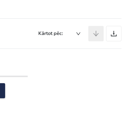
Ar
Kārtot pēc: