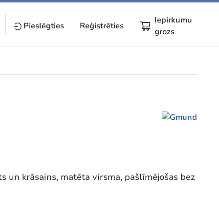
Iepirkumu
Pieslēgties
Reģistrēties
grozs
s un krāsains, matēta virsma, pašlīmējošas bez