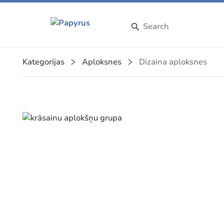
Kategorijas
Aploksnes
Dizaina aploksnes
Slide 1 of 5