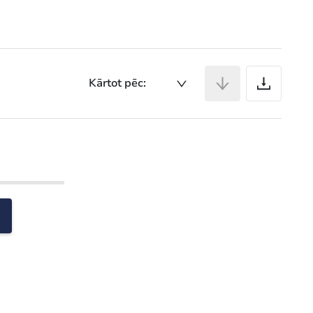
Ar
Kārtot pēc: