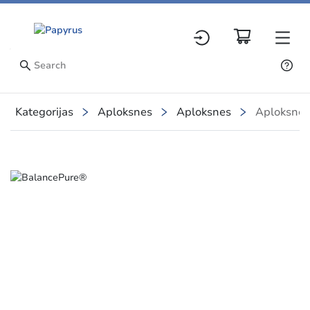
Kategorijas
Aploksnes
Aploksnes
Aploksnes 
Slide 1 of 1