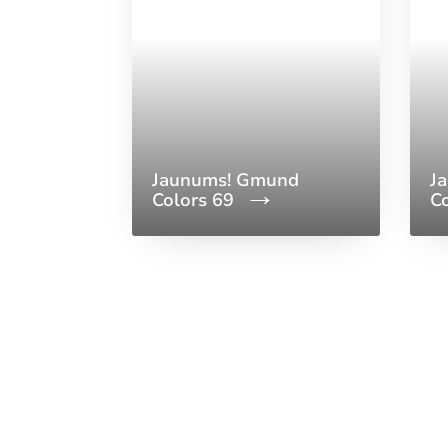
Jaunums! Gmund
J
Colors 69
C