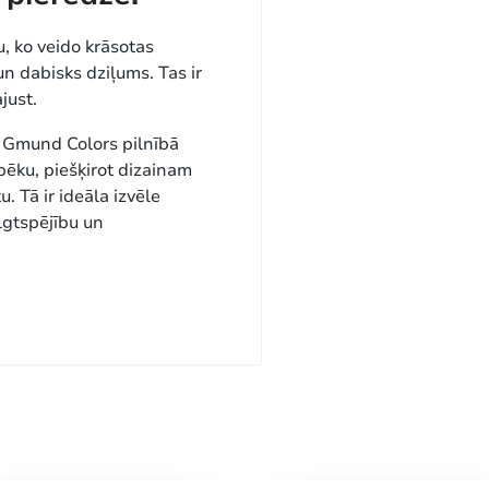
, ko veido krāsotas
un dabisks dziļums. Tas ir
just.
, Gmund Colors pilnībā
spēku, piešķirot dizainam
. Tā ir ideāla izvēle
ilgtspējību un