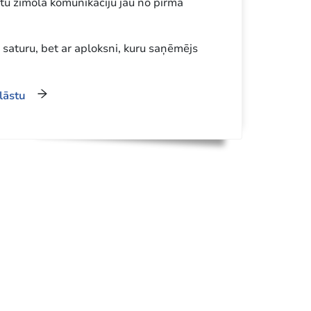
u zīmola komunikāciju jau no pirmā
r saturu, bet ar aploksni, kuru saņēmējs
lāstu