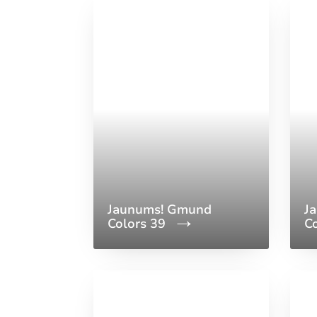
Jaunums! Gmund
J
Colors 39
C