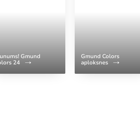
aunums! Gmund
Gmund Colors
olors 24
aploksnes