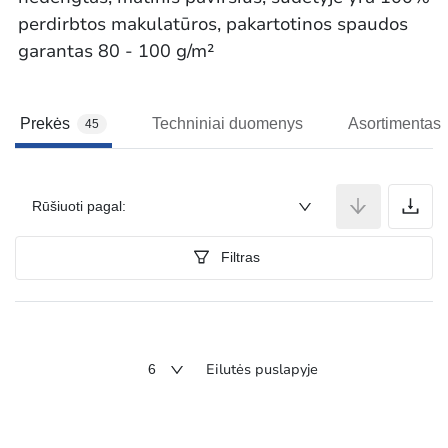
perdirbtos makulatūros, pakartotinos spaudos
garantas 80 - 100 g/m²
Prekės
Techniniai duomenys
Asortimentas
45
P
Rūšiuoti pagal:
Filtras
Eilutės puslapyje
6