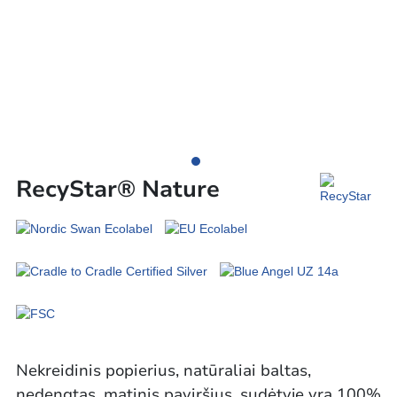
RecyStar® Nature
Nekreidinis popierius, natūraliai baltas,
nedengtas, matinis paviršius, sudėtyje yra 100%