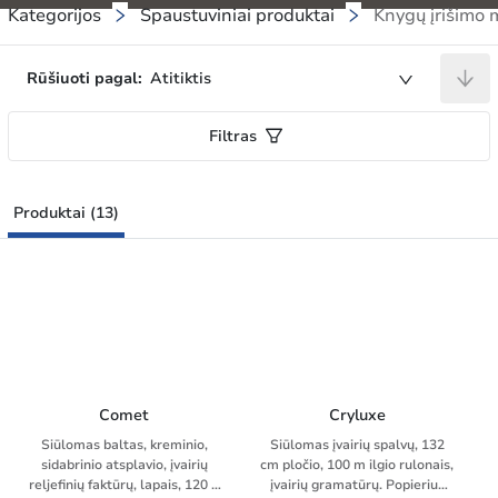
Kategorijos
Spaustuviniai produktai
Knygų įrišimo
Rūšiuoti pagal:
Atitiktis
Filtras
Produktai (13)
Comet
Cryluxe
Siūlomas baltas, kreminio,
Siūlomas įvairių spalvų, 132
sidabrinio atsplavio, įvairių
cm pločio, 100 m ilgio rulonais,
reljefinių faktūrų, lapais, 120 ir
įvairių gramatūrų. Popierius