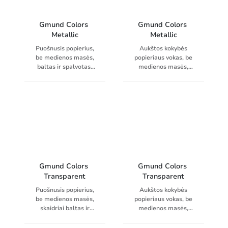
Gmund Colors 
Gmund Colors 
Metallic
Metallic
Puošnusis popierius,
Aukštos kokybės
be medienos masės,
popieriaus vokas, be
baltas ir spalvotas,
medienos masės,
vienpusis metalo
baltas ir spalvotas,
mikroįspaudo
metalizuotas
paviršius,
paviršius, klijavimas
naudojamas plotis
nuplėšiant juostelę,
680 mm, priderinti
be vidinės spaudos.
vokai
Gmund Colors 
Gmund Colors 
Transparent
Transparent
Puošnusis popierius,
Aukštos kokybės
be medienos masės,
popieriaus vokas, be
skaidriai baltas ir
medienos masės,
spalvotas, matinis
skaidriai baltas ir
paviršius, siūlomi ir
spalvotas, matinis