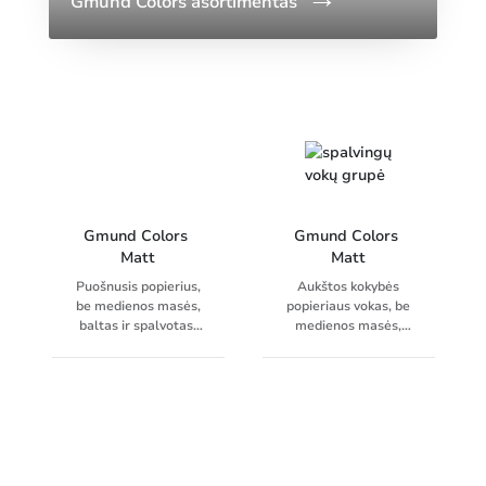
Gmund Colors asortimentas
Gmund Colors 
Gmund Colors 
Matt
Matt
Puošnusis popierius,
Aukštos kokybės
be medienos masės,
popieriaus vokas, be
baltas ir spalvotas,
medienos masės,
nedengtas, matinis
baltas ir spalvotas,
paviršius, siūlomi ir
matinis paviršius,
priderinti vokai.
klijavimas nuplėšiant
Spalvos 10, 27, 28, 37
juostelę, be vidinės
ir 49 yra patvirtintos
spaudos
tiesioginiam sąlyčiui
su maistu.