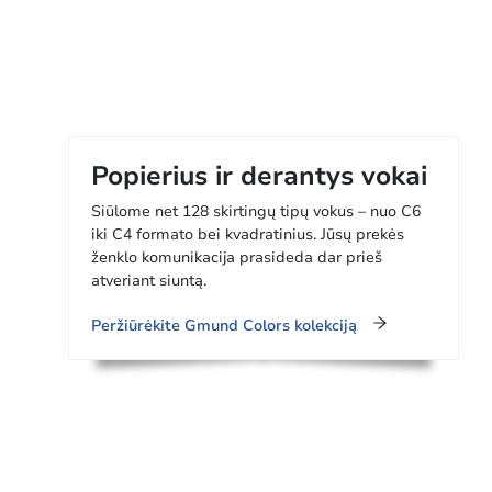
Popierius ir derantys vokai
Siūlome net 128 skirtingų tipų vokus – nuo C6
iki C4 formato bei kvadratinius. Jūsų prekės
ženklo komunikacija prasideda dar prieš
atveriant siuntą.
Peržiūrėkite Gmund Colors kolekciją