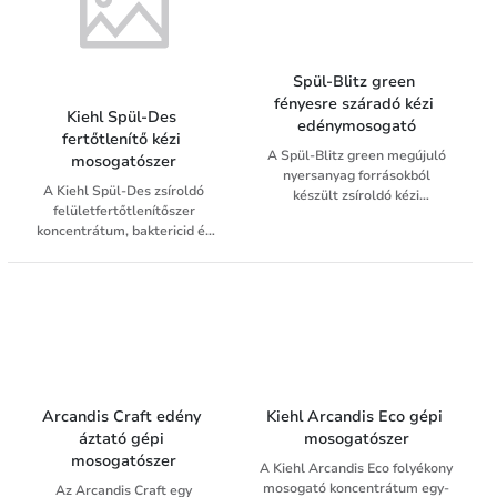
Spül-Blitz green 
fényesre száradó kézi 
Kiehl Spül-Des 
edénymosogató
fertőtlenítő kézi 
A Spül-Blitz green megújuló
mosogatószer
nyersanyag forrásokból
A Kiehl Spül-Des zsíroldó
készült zsíroldó kézi
felületfertőtlenítőszer
edénymosogató szer. A Spül-
koncentrátum, baktericid és
Blitz green takarékos
fungicid hatású edény
felhasználást tesz lehetővé.
tisztítószer. Víz- és lúgálló
Kézi mosogatásnál
padló-, fal- és munkafelületek
használható,
valamint konyhai eszközök
mosogatógépben ne
tisztítására és
használjuk. A Spül-Blitz green
fertőtlenítésére alkalmas.
ABS tenzidektől mentes.
Megújuló nyersanyag
Edények mint tányér, pohár,
forrásokból készült.
fazék, serpenyő, evőeszköz
Anyagkímélő tisztítást tesz
tisztításához, ezenkívül
Arcandis Craft edény 
Kiehl Arcandis Eco gépi 
lehetővé. Csak kézi
minden lemosható konyhai
áztató gépi 
mosogatószer
használatra alkalmas,
tárgy tisztítására is
mosogatószer
A Kiehl Arcandis Eco folyékony
mosogatógépben ne
felhasználható.
mosogató koncentrátum egy-
használjuk. ABS-tenzidektől
Az Arcandis Craft egy