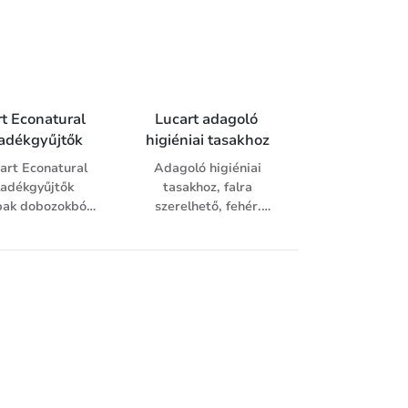
fóliahulladék
alapanyagból
készülnek.
t Econatural 
Lucart adagoló 
adékgyűjtők
higiéniai tasakhoz
art Econatural
Adagoló higiéniai
ladékgyűjtők
tasakhoz, falra
pak dobozokból
szerelhető, fehér.
kinyert és
Mérete 290x140x55
ahasznosított
mm.
gból készülnek.
lladékgyűjtők
ása 43 liter. Álló
lűek, de falra is
zerelhetők.