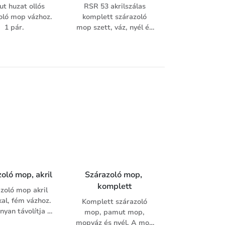
kék), vagy palack (kör
t huzat ollós
RSR 53 akrilszálas
nyílás, fekete-
oló mop vázhoz.
komplett szárazoló
piros/sárga/zöld)
1 pár.
mop szett, váz, nyél és
elérhetőek.
mop. Az egyenként 100
cm széles mop nagy
felületek száraz
takarítását teszi
lehetővé és így nagy
hatékonysággal gyűjti
össze a padlóról a port
és a kisebb laza
szennyeződéseket.
oló mop, akril
Szárazoló mop, 
komplett
zoló mop akril
kal, fém vázhoz.
Komplett szárazoló
yan távolítja el
mop, pamut mop,
és a kisebb laza
mopváz és nyél. A mop