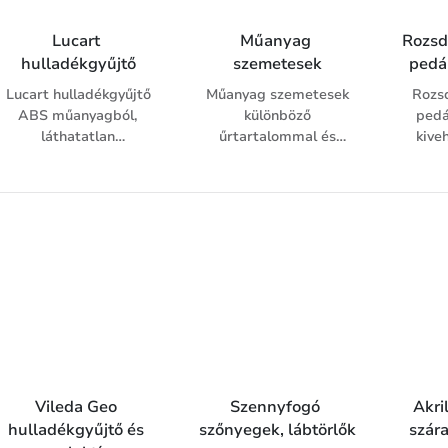
fekete színű, így
teljesen átláthatatlan,
Lucart 
Műanyag 
Rozsd
védelmet nyújt a fény
hulladékgyűjtő
szemetesek
pedá
ellen.
• Több méretben is
Lucart hulladékgyűjtő
Műanyag szemetesek
Rozs
rendelhető.
ABS műanyagból,
különböző
pedá
Papír alapú
láthatatlan
űrtartalommal és
kive
csomagküldő tasakokat
szemeteszsákkal. 43L
fedéllel.
itt talál
kapacitással. A
hulladékgyűjtő a mosdó
közelébe állítható, de a
mellékelt
alkatrészekkel a falra is
szerelhető.
Vileda Geo 
Szennyfogó 
Akri
hulladékgyűjtő és 
szőnyegek, lábtörlők
szár