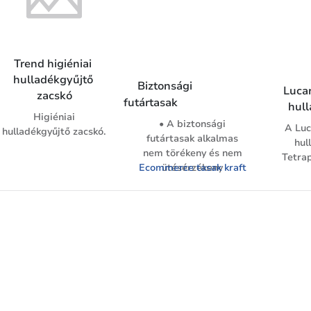
Trend higiéniai 
hulladékgyűjtő 
Biztonsági 
Lucar
zacskó
futártasak
hull
Higiéniai
• A biztonsági
A Luc
hulladékgyűjtő zacskó.
futártasak alkalmas
hul
nem törékeny és nem
Tetra
Ecommerce tasak kraft
ütésérzékeny
küldemények
újr
biztonságos
műanya
szállítására.
A hu
• A coex tasakok
kapacit
öntapadós záródással
kivite
rendelkeznek, roncsolás
s
nélkül nem nyithatóak
ki.
• Kívül szürke, belül