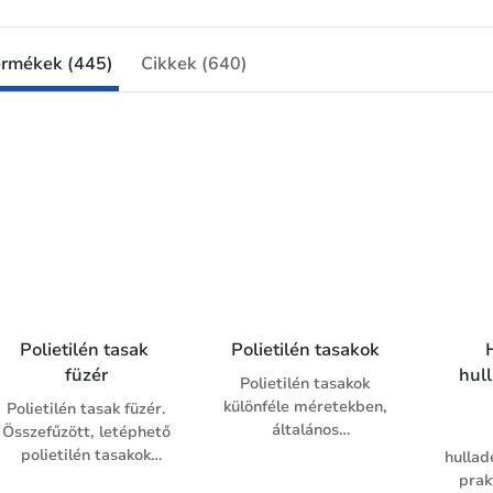
ermékek (445)
Cikkek (640)
Polietilén tasak 
Polietilén tasakok
füzér
hul
Polietilén tasakok
különféle méretekben,
Polietilén tasak füzér.
általános
Összefűzött, letéphető
felhasználásra.
polietilén tasakok
hullad
tekercsben, füllel, 3 és
prak