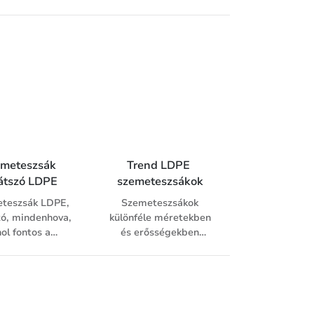
dobozban.
meteszsák 
Trend LDPE 
látszó LDPE
szemeteszsákok
teszsák LDPE,
Szemeteszsákok
zó, mindenhova,
különféle méretekben
ol fontos a
és erősségekben
nszparencia.
általános
felhasználásra. A Trend
szemeteszsákok
válogatott,
újrafelhasznált