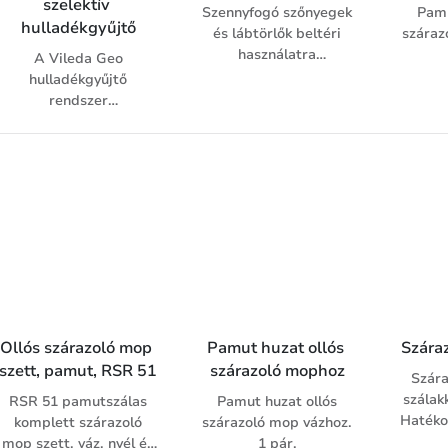
szelektív 
Szennyfogó szőnyegek
Pamu
hulladékgyűjtő
és lábtörlők beltéri
száraz
használatra
A Vileda Geo
csúszásgátló
hulladékgyűjtő
hátoldallal. Jól felszívja
rendszer
a nedvességet és a
hulladékgyűjtő
szennyeződéseket.
edényből és hozzá
Ideális irodákba, ipari
tartozó, külön
létesítményekbe,
rendelhető tetőkből áll.
átmenő forgalmú
A tartós műanyag
helyekre. Lábtörlő
konstrukció fémes külső
mérettől a szőnyeg
réteggel van bevonva.
méretig.
Kompakt, keskeny
kivitel, így szűk helyen
is elfér. Rozsda,
horpadás és
Ollós szárazoló mop 
Pamut huzat ollós 
Száraz
ujjlenyomat mentes
szett, pamut, RSR 51
szárazoló mophoz
felület. Könnyen
Szára
tisztántartható. A
szálak
RSR 51 pamutszálas
Pamut huzat ollós
beépített
Hatékon
komplett szárazoló
szárazoló mop vázhoz.
szemeteszsák rögzítő
a port 
mop szett, váz, nyél és
1 pár.