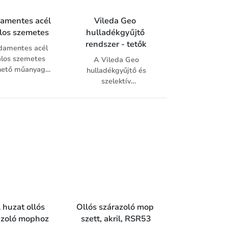
amentes acél 
Vileda Geo 
los szemetes
hulladékgyűjtő 
rendszer - tetők
damentes acél
los szemetes
A Vileda Geo
hető műanyag
hulladékgyűjtő és
vödörrel.
szelektív
hulladékgyűjtő
rendszer tartós
műanyagból készül. A
fémes külső réteggel
bevont műanyag gyűjtő
edényhez különféle
színű és nyílású tető
rendelhető, mely segíti
a hulladék szelektív
gyűjtését. A fedelek 3
változatban, fogantyús
l huzat ollós 
Ollós szárazoló mop 
(fekete-szürke), papír
azoló mophoz
szett, akril, RSR53
(egyenes nyílás, fekete-