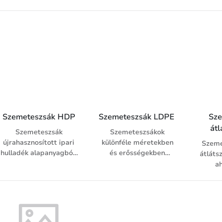
5 kg-os kapacitással.
Szemeteszsák HDP
Szemeteszsák LDPE 
Sze
át
Szemeteszsák
Szemeteszsákok
újrahasznosított ipari
különféle méretekben
Szeme
hulladék alapanyagból,
és erősségekben
átláts
magas
általános
ah
szakítószilárdsággal
felhasználásra.
tra
különböző színekben.