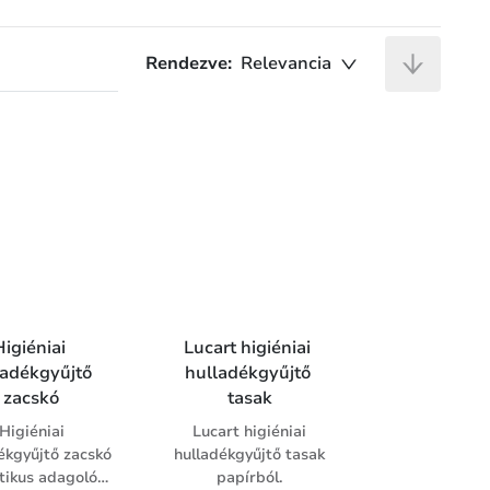
Rendezve:
Relevancia
Higiéniai 
Lucart higiéniai 
ladékgyűjtő 
hulladékgyűjtő 
zacskó
tasak
Higiéniai
Lucart higiéniai
ékgyűjtő zacskó
hulladékgyűjtő tasak
tikus adagoló
papírból.