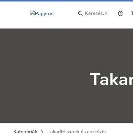
Takar
Kategóriák
Takarítószerek és eszközök