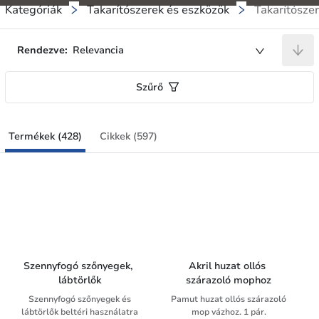
Kategóriák
Takarítószerek és eszközök
Takarítósze
Rendezve:
Relevancia
Szűrő
Termékek (428)
Cikkek (597)
Szennyfogó szőnyegek, 
Akril huzat ollós 
lábtörlők
szárazoló mophoz
Szennyfogó szőnyegek és
Pamut huzat ollós szárazoló
lábtörlők beltéri használatra
mop vázhoz. 1 pár.