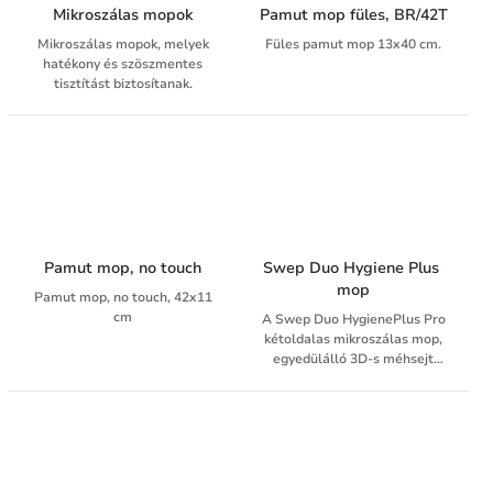
Mikroszálas mopok
Pamut mop füles, BR/42T
Mikroszálas mopok, melyek
Füles pamut mop 13x40 cm.
hatékony és szöszmentes
tisztítást biztosítanak.
Pamut mop, no touch
Swep Duo Hygiene Plus 
mop
Pamut mop, no touch, 42x11
cm
A Swep Duo HygienePlus Pro
kétoldalas mikroszálas mop,
egyedülálló 3D-s méhsejt
szálstruktúrával, amely
kiválóan alkalmas a
szennyeződések
eltávolítására és igazítható az
egyenetlen felületekhez.
Integrált kefeszálakkal