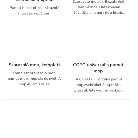
Szárazoló mop akril szálakkal,
fém vázhoz. Hatékonyan
Pamut huzat ollós szárazoló
távolítja el a port és a kisebb
mop vázhoz. 1 pár.
laza szennyeződéseket a
padlóról.
Szárazoló mop, komplett
COPO univerzális pamut 
mop 
Komplett szárazoló mop,
pamut mop, mopváz és nyél. A
A COPO univerzális pamut
mop 40 cm széles.
mop zsebekkel és speciális
plasztik fülekkel rendelkezik
ennek köszönhetően majdnem
minden típusú 40x11 cm-es
moptartóval használható.