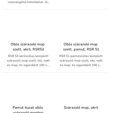
csúszásgátló hátoldallal. Jól
felszívja a nedvességet és a
szennyeződéseket. Ideális
irodákba, ipari
létesítményekbe, átmenő
forgalmú helyekre. Lábtörlő
mérettől a szőnyeg méretig.
Ollós szárazoló mop 
Ollós szárazoló mop 
szett, akril, RSR53
szett, pamut, RSR 51
RSR 53 akrilszálas komplett
RSR 51 pamutszálas komplett
szárazoló mop szett, váz, nyél
szárazoló mop szett, váz, nyél
és mop. Az egyenként 100 cm
és mop. Az egyenként 100 cm
széles mop nagy felületek
széles mop nagy felületek
száraz takarítását teszi
száraz takarítását teszi
lehetővé és így nagy
lehetővé és így nagy
hatékonysággal gyűjti össze a
hatékonysággal gyűjti össze a
padlóról a port és a kisebb
padlóról a port és a kisebb
laza szennyeződéseket.
laza szennyeződéseket.
Pamut huzat ollós 
Szárazoló mop, akril
szárazoló mophoz