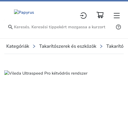
Kategóriák
Takarítószerek és eszközök
Takarítósz
Slide 1 of 1