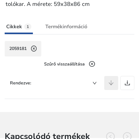
tolókar. A mérete: 59x38x86 cm
Cikkek
Termékinformáció
1
2059181
Szűrő visszaállítása
C
Rendezve:
Kapcsolódó termékek