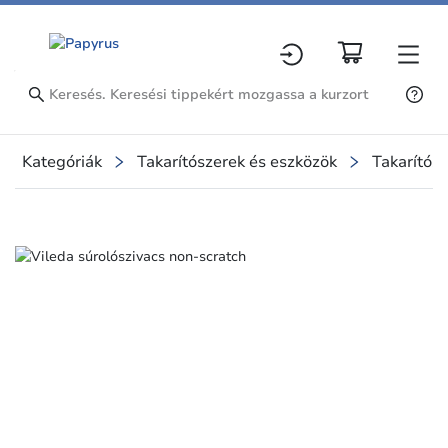
Kategóriák
Takarítószerek és eszközök
Takarítósz
Slide 1 of 1