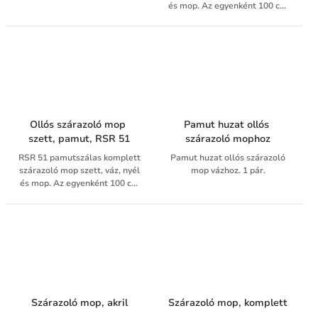
és mop. Az egyenként 100 cm
széles mop nagy felületek
száraz takarítását teszi
lehetővé és így nagy
hatékonysággal gyűjti össze a
padlóról a port és a kisebb
laza szennyeződéseket.
Ollós szárazoló mop 
Pamut huzat ollós 
szett, pamut, RSR 51
szárazoló mophoz
RSR 51 pamutszálas komplett
Pamut huzat ollós szárazoló
szárazoló mop szett, váz, nyél
mop vázhoz. 1 pár.
és mop. Az egyenként 100 cm
széles mop nagy felületek
száraz takarítását teszi
lehetővé és így nagy
hatékonysággal gyűjti össze a
padlóról a port és a kisebb
laza szennyeződéseket.
Szárazoló mop, akril
Szárazoló mop, komplett