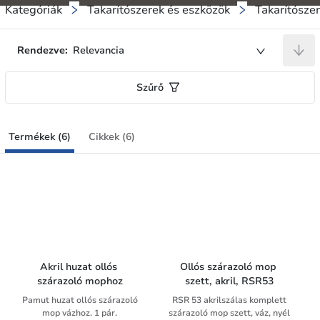
Kategóriák
Takarítószerek és eszközök
Takarítósze
Rendezve:
Relevancia
Szűrő
Termékek (6)
Cikkek (6)
Akril huzat ollós 
Ollós szárazoló mop 
szárazoló mophoz
szett, akril, RSR53
Pamut huzat ollós szárazoló
RSR 53 akrilszálas komplett
mop vázhoz. 1 pár.
szárazoló mop szett, váz, nyél