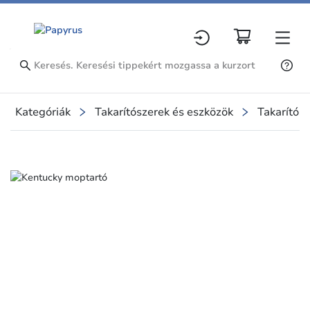
Kategóriák
Takarítószerek és eszközök
Takarítósz
Slide 1 of 1