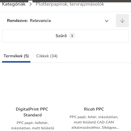
Kategóriák
Plotterpapírok, tervrajzmásolók
Rendezve:
Relevancia
Szűrő
1
Termékek (5)
Cikkek (34)
DigitalPrint PPC 
Ricoh PPC
Standard
PPC papír, fehér, mázolatlan,
matt felületű CAD-CAM
PPC papír, hófehér,
alkalmazásokhoz. Síkágyas
mázolatlan, matt felületű