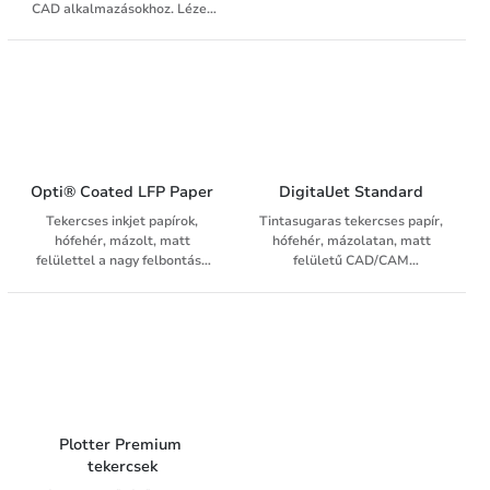
lézer nyomtatókhoz és
CAD alkalmazásokhoz. Lézer
plotterekhez.
nyomtatókhoz és
plotterekhez.
Opti® Coated LFP Paper
DigitalJet Standard
Tekercses inkjet papírok,
Tintasugaras tekercses papír,
hófehér, mázolt, matt
hófehér, mázolatan, matt
felülettel a nagy felbontású
felületű CAD/CAM
színes nyomtatokért.
alkalamazásokhoz. Vízbázisú
Vízbázisú inkjet nyomtatókhoz
tintasugaras nyomtatókhoz.
(Dye és pigment tinta)
Plotter Premium 
tekercsek