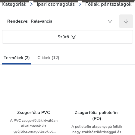
Kategóriák
Ipari csomagolás
Fóliák, pántszalagok
Rendezve:
Relevancia
Szűrő
Termékek (2)
Cikkek (12)
Zsugorfólia PVC
Zsugorfólia poliolefin 
(PO)
A PVC zsugorfóliák kiválóan
alkalmasak kis
A poliolefin alapanyagú fóliák
gyűjtőcsomagolások pl.
nagy szakítószilárdsággal és