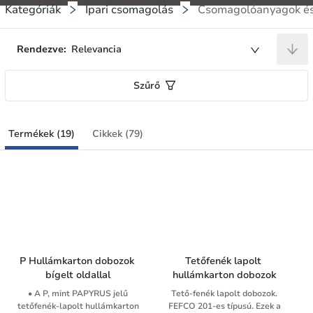
Kategóriák
Ipari csomagolás
Csomagolóanyagok é
Rendezve:
Relevancia
Szűrő
Termékek (19)
Cikkek (79)
P Hullámkarton dobozok 
Tetőfenék lapolt 
bígelt oldallal
hullámkarton dobozok
• A P, mint PAPYRUS jelű
Tető-fenék lapolt dobozok.
tetőfenék-lapolt hullámkarton
FEFCO 201-es típusú. Ezek a