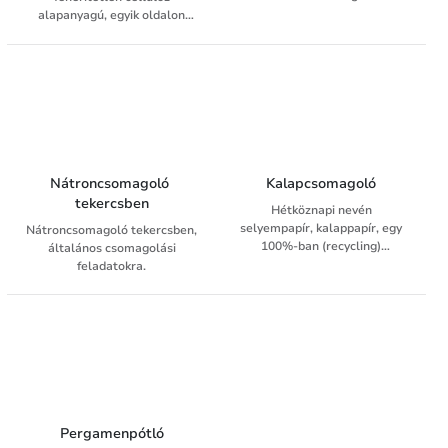
feladatokra
alapanyagú, egyik oldalon
simított, bordázott (csíkozott)
kivitelben. Zacskó/tasak
gyártásra,
élelmiszercsomagolásra vagy
általános csomagolási
feladatokra használható.
Nátroncsomagoló 
Kalapcsomagoló
tekercsben
Hétköznapi nevén
selyempapír, kalappapír, egy
Nátroncsomagoló tekercsben,
100%-ban (recycling)
általános csomagolási
újrafeldolgozott alapanyagból
feladatokra.
készült, ~25 g/m2
felülettömegű, szürkés színű
natúr íves papír.
Pergamenpótló