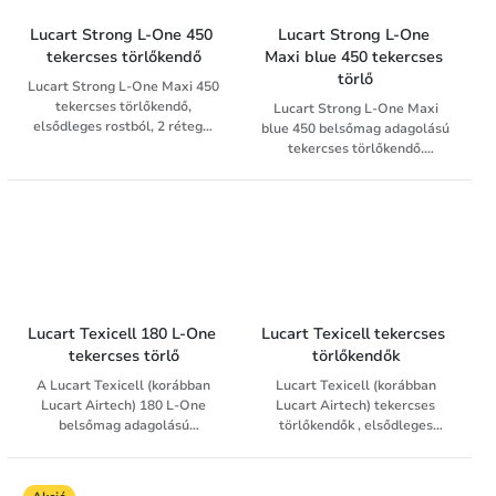
élelmiszerrel érintkezhetnek
így élelmiszeripari
Lucart Strong L-One 450 
Lucart Strong L-One 
felhasználás esetén is
tekercses törlőkendő
Maxi blue 450 tekercses 
biztonsággal használhatók.
törlő
Lucart Strong L-One Maxi 450
tekercses törlőkendő,
Lucart Strong L-One Maxi
elsődleges rostból, 2 rétegű,
blue 450 belsőmag adagolású
prégelés nélküli, fehér, belső
tekercses törlőkendő.
mag adagolású, száraz
Cellulóz, 2 rétegű, nem
élelmiszerekkel közvetlenül
prégelt. Élelmiszerekkel
érintkezhet.
közvetlenül érintkezhet. A kék
szín biztosítja a
detektálhatóságot, így
könnyen észrevehető, ha a
kendő az ételbe kerülne.
Lucart Texicell 180 L-One 
Lucart Texicell tekercses 
tekercses törlő
törlőkendők
A Lucart Texicell (korábban
Lucart Texicell (korábban
Lucart Airtech) 180 L-One
Lucart Airtech) tekercses
belsőmag adagolású
törlőkendők , elsődleges
törlőkendő minden területen
rostból airlaid technológiával
helytáll, ahol fontos a
készülnek, és megfelelnek a
szakítószilárdság és a jó
nagy igéníbevételt jelentő