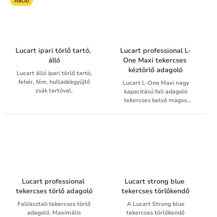
Akció
nedvszívó képesség. Az
felhasználásokhoz. 1 rétegűek
egyrétegű, airlaid
textil hatású felülettel. Nagy
technológiával készült
szakítószilárdságúak, többször
Texicell törlőkendők olyan
felhasználhatóak. Száraz
sokoldalúak mint a papír, de
élelmiszerrel való
ellanálló mint a textil, és akár
érintkezésre alkalmasak.
Lucart ipari törlő tartó, 
Lucart professional L-
9 alkalommal
álló
One Maxi tekercses 
újrahasználhatók. Nedvszívó
kéztörlő adagoló
Lucart álló ipari törlő tartó,
képességük a szivacsokéval
fehér, fém, hulladékgyűjtő
vetekszik, akár saját súlyának
Lucart L-One Maxi nagy
zsák tartóval.
hétszeresét is képes felszívni.
kapacitású fali adagoló
tekercses belső magos
tekercses kéztörlőkhöz.
Egyszerűen utántölthető és
áttetsző kialakításának
köszönhetően egyszerűen
követhető a papírfogyás.
Belsőmagos L-One
törlőkendőkkel használható.
Lucart professional 
Lucart strong blue 
tekercses törlő adagoló
tekercses törlőkendő
Fali/asztali tekercses törlő
A Lucart Strong blue
adagoló. Maximális
tekercses törlőkendő