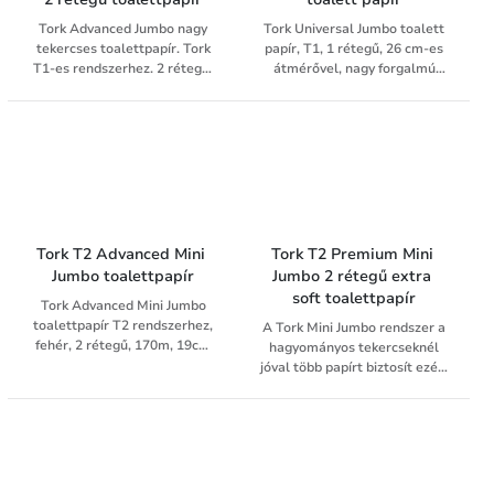
Tork Advanced Jumbo nagy
Tork Universal Jumbo toalett
tekercses toalettpapír. Tork
papír, T1, 1 rétegű, 26 cm-es
T1-es rendszerhez. 2 rétegű,
átmérővel, nagy forgalmú
törtfehér, prégelt. A Tork
mosdóhelyiségekbe ajánlott,
Jumbo rendszere a nagy
jó ár/érték aránnyal. Nagy
tekercses kiszerelésnek
kapacitású, így kevesebb az
köszönhetően hatékonnyá
utántöltés.
teszi a tekercsek utántöltését,
mivel ritkábban kell cserélni
őket, ezzel időt és pénzt
takaríthat meg. A Tork
Advanced Jumbo toalettpapír
Tork T2 Advanced Mini 
Tork T2 Premium Mini 
egyensúlyt teremt az ár és a
Jumbo toalettpapír
Jumbo 2 rétegű extra 
minőség között. Nagy
soft toalettpapír
Tork Advanced Mini Jumbo
forgalmú helyiségekbe
toalettpapír T2 rendszerhez,
ajánljuk.
A Tork Mini Jumbo rendszer a
fehér, 2 rétegű, 170m, 19cm
hagyományos tekercseknél
átmérőjű. A Tork Mini Jumbo
jóval több papírt biztosít ezért
toalettpapír tökéletes
kevesebb az utántöltés. A 2
egyensúlyt teremt a minőség
rétegű Tork Premium Mini
és az ár között. Közepes és
Jumbo toalettpapír kiváló
nagy forgalmú helyiségekbe
minőségű termék. Közepes és
ajánljuk.
nagy forgalmú helyiségekbe
ajánljuk. Puhasága és extra