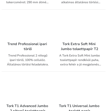
tekercsméret: 290 mm átmérő
alkalmas általános törlési
és 310 mm tekercsszélesség.
feladatokra. 3 rétegű,
Mérete 350x410x350 mm. A
ragasztott és prégelt, jó
zárt adagoló előnye, hogy a
nedvszívó képességgel. Kék
tekercset megóvja a
színének köszönhetően
szennyeződésektől, a portól, a
könnyen detektálható.
ráföccsenő folyadékoktól. A
Élelmiszerrel való
tekercset nem lehet megfogni
érintkezésre alkalmas.
a használat közben, így
higiénikus adagolást tesz
Trend Professional ipari 
Tork Extra Soft Mini 
lehetővé.
törlő
Jumbo tolaettpapír T2
Trend Professional 2 rétegű
A Tork Extra Soft Mini Jumbo
ipari törlő, 100% cellulóz.
toalettpapír rendkívül puha,
Általános törlési feladatokra.
extra fehér a jó megjelenés
érdekében. A hagyományos kis
tekercsekhez képest nagyobb
kapacitású így közepes és
nagy forgalmú helyiségekbe is
ajánljuk.
Tork T1 Advanced Jumbo 
Tork T1 Universal Jumbo 
2 rétegű toalettpapír
toalett papír