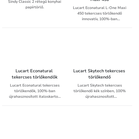
Sindy Classic 2 rétegű konyhai
időt takarítanak meg, és
papírtörlő.
Lucart Econatural L-One Maxi
szabályozzák a felhasznált
450 tekercses törlőkendő
mennyiséget.
innovatív, 100%-ban
újrahasznosított italoskarton
alapanyagból készült. 2
rétegű, prégelés nélküli, belső
mag adagolású tekercses
törlő, mely száraz
élelmiszerekkel való
közvetlen érintkezésre
alkalmas.
Lucart Econatural 
Lucart Skytech tekercses 
tekercses törlőkendők
törlőkendő
Lucart Econatural tekercses
Lucart Skytech tekercses
törlőkendők, 100%-ban
törlőkendő kék színben, 100%
újrahasznosított italoskarton
újrahasznosított
doboz alapanyagból, száraz
alapanyagból. A 3 rétegű
élelmiszerrel való érintkezére
Skytech törlőkendő nagy
alkalmasak.
szakítószilárdsággal és kiváló
nedvszívóképességgel
rendelkezik, alkalmas
mindenféle törlési feladathoz.
A Lucart Skytech törlőkendők