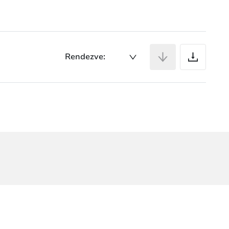
Ci
Rendezve: