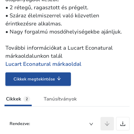
• 2 rétegű, ragasztott és prégelt.
• Száraz élelmiszerrel való közvetlen
érintkezésre alkalmas.
• Nagy forgalmú mosdóhelyiségekbe ajánljuk.
További információkat a Lucart Econatural
márkaoldalunkon talál
Lucart Econatural márkaoldal
Cikkek megtekintése
Cikkek
Tanúsítványok
2
C
Rendezve: