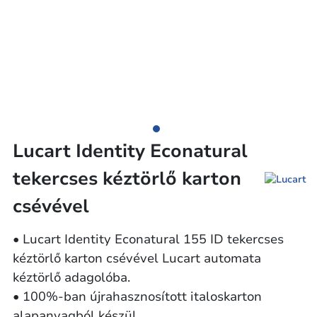
Lucart Identity Econatural
tekercses kéztörlő karton
csévével
• Lucart Identity Econatural 155 ID tekercses
kéztörlő karton csévével Lucart automata
kéztörlő adagolóba.
• 100%-ban újrahasznosított italoskarton
alapanyagból készül.