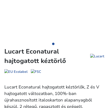
Lucart Econatural
hajtogatott kéztörlő
Lucart Econatural hajtogatott kéztörlők, Z és V
hajtogatott változatban, 100%-ban
újrahasznosított italoskarton alapanyagból
készül. 2 rétegű, ragasztott és prégelt.