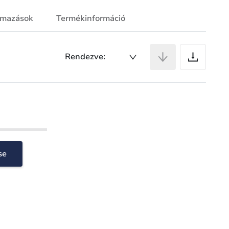
lmazások
Termékinformáció
Ci
Rendezve:
se