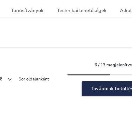
Tanúsítványok
Technikai lehetőségek
Alka
6 / 13 megjelenítve
6
Sor oldalanként
Továbbiak betölté