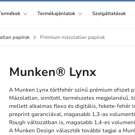
Termékek
Termékajánlatok
Szolgáltatások
atlan papírok
Prémium mázolatlan papírok
Munken® Lynx
A Munken Lynx törtfehér színű prémium ofszet pa
Mázolatlan, simított, természetes megjelenésű, t
mellett alkalmas flexo és digitális, fekete-fehér 
preprint garanciával, magasabb 1,3-as volumenti
Rough változatban is, magasabb 1,4-es volumenitá
A Munken Design választék további tagjai a Mun