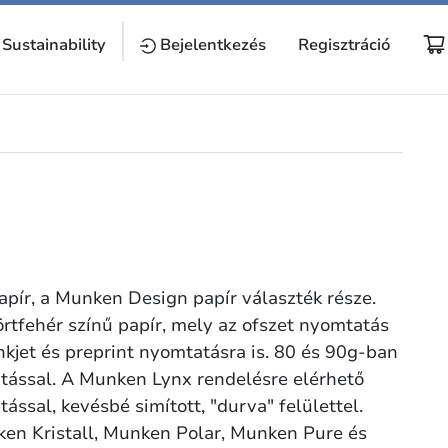
Sustainability
Bejelentkezés
Regisztráció
pír, a Munken Design papír választék része.
örtfehér színű papír, mely az ofszet nyomtatás
inkjet és preprint nyomtatásra is. 80 és 90g-ban
tással. A Munken Lynx rendelésre elérhető
ssal, kevésbé simított, "durva" felülettel.
ken Kristall, Munken Polar, Munken Pure és