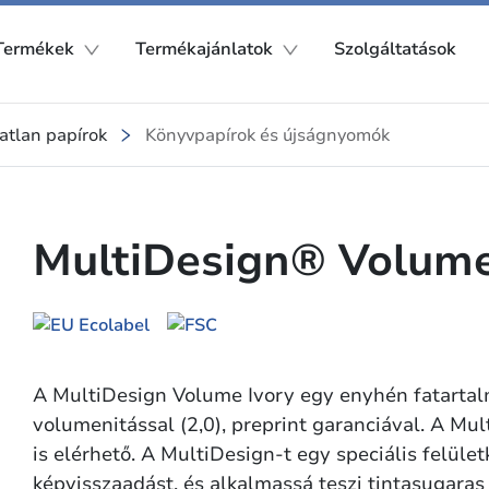
Termékek
Termékajánlatok
Szolgáltatások
atlan papírok
Könyvpapírok és újságnyomók
MultiDesign® Volume 
A MultiDesign Volume Ivory egy enyhén fatarta
volumenitással (2,0), preprint garanciával. A Mu
is elérhető. A MultiDesign-t egy speciális felület
képvisszaadást, és alkalmassá teszi tintasugaras (