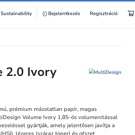
Sustainability
Bejelentkezés
Regisztráció
2.0 Ivory
lmú, prémium mázolatlan papír, magas
ltiDesign Volume Ivory 1,85-ös volumenitással
kezeléssel gyártják, amely jelentősen javítja a
HSI), lézeres (száraz toner) és ofszet