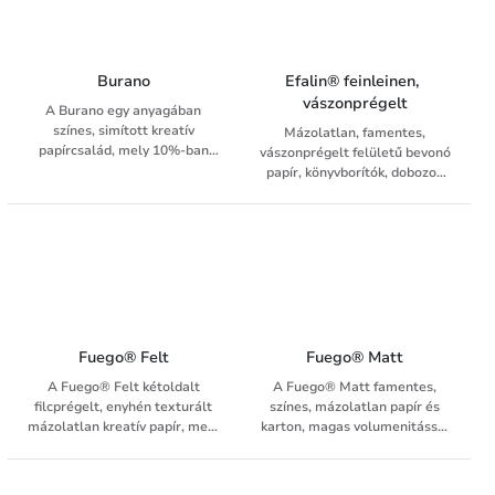
Burano
Efalin® feinleinen, 
vászonprégelt
A Burano egy anyagában
színes, simított kreatív
Mázolatlan, famentes,
papírcsalád, mely 10%-ban
vászonprégelt felületű bevonó
pamutszálakat tartalmaz,
papír, könyvborítók, dobozok
aminek köszönhetően felülete
bevonására. Magas
kellemesen puha tapintású. A
szakítószilárdságú, ellenálló
fekete szín a választék egyik
felületű, jól hajtogatható.
legkülönlegesebb tagja, mert
a széles grammsúlyválaszték
mellett a különlegesen tiszta
összetétel ideálissá teszi
luxus projektekhez is. Carbon
black mentes így tökéletesen
Fuego® Felt
Fuego® Matt
fóliázható.
A Fuego® Felt kétoldalt
A Fuego® Matt famentes,
filcprégelt, enyhén texturált
színes, mázolatlan papír és
mázolatlan kreatív papír, mely
karton, magas volumenitással
kellemes tapintási érzetet
és jó merevséggel, matt
nyújt. Széles
felülettel. A Fuego® Matt
grammsúlytartományának
magas volumenitásának és