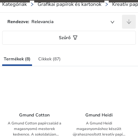
Kategóriák
Grafikai papírok és kartonok
Kreatív pap
Rendezve:
Relevancia
Szűrő
Termékek (8)
Cikkek (87)
Gmund Cotton
Gmund Heidi
A Gmund Cotton papírcsalád a
A Gmund Heidi
magasnyomó mesterek
magasnyomáshoz készült
kedvence. A sokoldalúan
újrahasznosított kreatív papír.