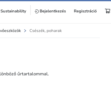
Sustainability
Bejelentkezés
Regisztráció
evőeszközök
Csészék, poharak
ülönböző űrtartalommal.