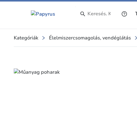
Kategóriák
Élelmiszercsomagolás, vendéglátás
Slide 1 of 1