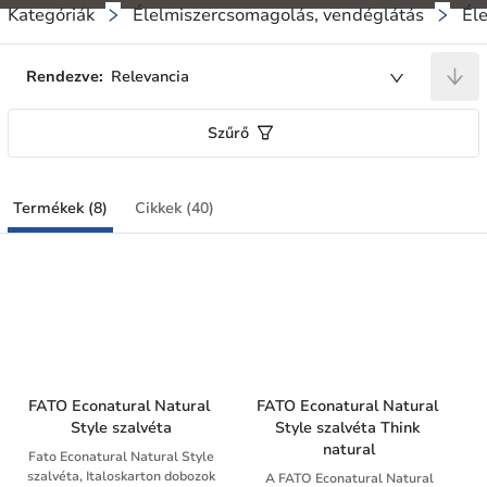
Kategóriák
Élelmiszercsomagolás, vendéglátás
Él
Rendezve:
Relevancia
Szűrő
Termékek (8)
Cikkek (40)
FATO Econatural Natural 
FATO Econatural Natural 
Style szalvéta
Style szalvéta Think 
natural
Fato Econatural Natural Style
szalvéta, Italoskarton dobozok
A FATO Econatural Natural