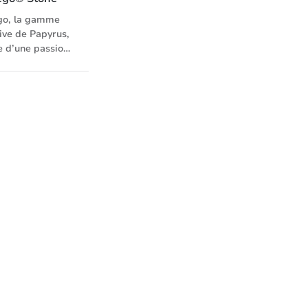
go, la gamme
ive de Papyrus,
e d’une passion
r ce qui est
eptionnel et
ne différentes
ces de papier,
s et expériences
ues, sans bois,
ce mat de haute
qualité