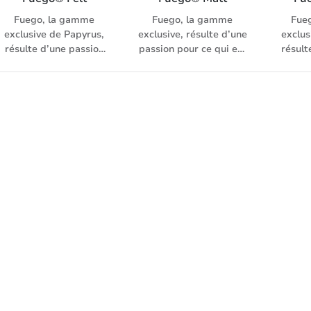
Fuego, la gamme
Fuego, la gamme
Fue
exclusive de Papyrus,
exclusive, résulte d’une
exclus
résulte d’une passion
passion pour ce qui est
résult
pour ce qui est
exceptionnel et
pou
exceptionnel et
combine différentes
exc
combine différentes
surfaces de papier,
combi
surfaces de papier,
couleurs et expériences
surfa
couleurs et expériences
haptiques, sans bois
couleur
haptiques, sans bois,
surface mat de haute
haptiq
surface avec
qualité, 120 g/m²
surfa
marquage, légèrement
convient à l'impression
gaufré
laser et inkjet