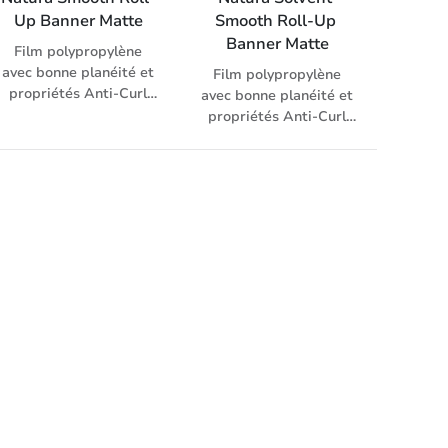
Up Banner Matte
Smooth Roll-Up 
Banner Matte
Film polypropylène
avec bonne planéité et
Film polypropylène
propriétés Anti-Curl
avec bonne planéité et
pour la production à
propriétés Anti-Curl
tarifs compétitifs de
pour la production à
systèmes d’affichage.
tarifs compétitifs de
100 % opaque grâce au
systèmes d’affichage.
verso argenté, surface
100 % opaque grâce au
soyeuse noble.
verso argenté, surface
soyeuse noble.