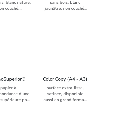
is, blanc nature,
sans bois, blanc
on couché,
jaunâtre, non couché,
rement lissé,
légèrement lissé,
 universel pour
papier universel pour
r, laser, fax et
copieur, laser, fax et
 avec enveloppes
inkjet, avec enveloppes
assorties
assorties
noSuperior®
Color Copy (A4 - A3)
papier à
surface extra-lisse,
pondance d’une
satinée, disponible
 supérieure pour
aussi en grand format,
age journalier,
blancheur élevée, pour
 assortiments de
une application couleur
formats et
haute résolution, pour
ages, degré de
systèmes d‘impression