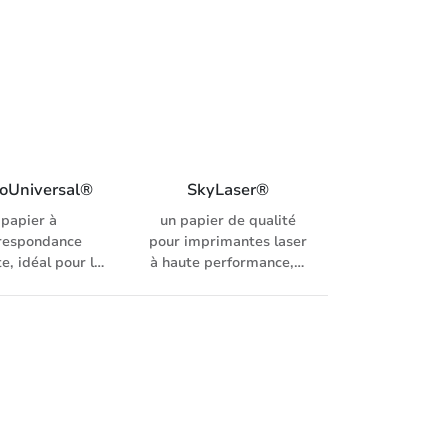
inkjet et système
d’impression
numérique
oUniversal®
SkyLaser®
papier à
un papier de qualité
respondance
pour imprimantes laser
te, idéal pour la
à haute performance, il
ntation interne,
est convaincant par son
 de blancheur:
volume élevé et sa
IE (ISO 11475),
stabilité, idéal pour
pieur, laser, fax,
l’impression recto-
et et système
verso et le façonnage
impression
en ligne, pour copieurs,
numérique
laser, fax, inkjet et
systèmes d’impression