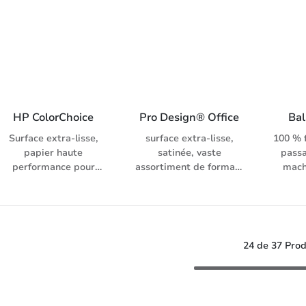
11475), pour copieur,
blanche
inkjet, avec enveloppes
laser, fax, inkjet et
11475)
assorties
système d’impression
laser
numérique
systèm
HP ColorChoice
Pro Design® Office
Ba
Surface extra-lisse,
surface extra-lisse,
100 % f
papier haute
satinée, vaste
passa
performance pour
assortiment de formats
mach
impression laser
et de grammages,
blanche
couleur, degré de
blancheur élevée,
11475)
blancheur: 168 CIE (ISO
reproduction précise
laser
11475), n/b, impression
des couleurs en très
systèm
laser en couleurs,
haute résolution, pour
24 de 37 Prod
système d’impression
systèmes d‘impression
numérique et copieur
numérique, imprimante
laser, copieur couleur
et impression jet