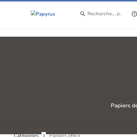
Papiers d
Catégories
Papiers office