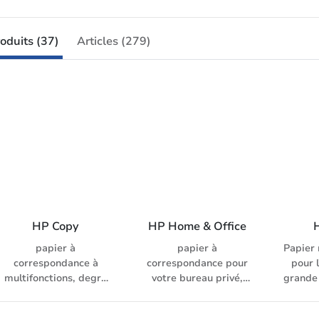
oduits (37)
Articles (279)
HP Copy
HP Home & Office
papier à
papier à
Papier 
correspondance à
correspondance pour
pour 
multifonctions, degré
votre bureau privé,
grande
de blancheur: 146 CIE
excellent passage,
de bla
(ISO 11475)
idéal pour l'impression
(