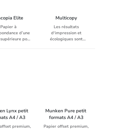
numérique
copia Elite
Multicopy
Papier à
Les résultats
pondance d’une
d‘impression et
 supérieure pour
écologiques sont
age journalier,
parfait, passage
 de blancheur:
machine optimal, libre
IE (ISO 11475),
de poussière, pas de
pieur, laser, fax,
bourrage, degré de
et et système
blancheur: 168 CIE (ISO
impression
11475), pour copieur,
numérique
laser, fax, inkjet et
système d’impression
numérique
n Lynx petit 
Munken Pure petit 
mats A4 / A3
formats A4 / A3
 offset premium,
Papier offset premium,