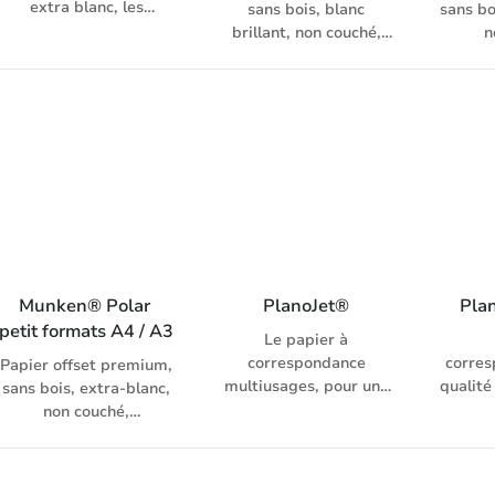
extra blanc, les
sans bois, blanc
sans bo
résultats d‘impression
brillant, non couché,
n
et écologiques sont
légèrement lissé,
légè
parfait, passage
papier universel pour
papier
machine optimal, libre
copieur, laser, fax et
copieu
de poussière, pas de
inkjet, avec enveloppes
inkjet,
bourrage, degré de
assorties
blancheur : 168 CIE
(ISO 11475), convient
pour copieurs,
imprimantes laser et
jet d'encre.
Munken® Polar 
PlanoJet®
Pla
petit formats A4 / A3
Le papier à
correspondance
corres
Papier offset premium,
multiusages, pour une
qualité
sans bois, extra-blanc,
excellente impression,
un us
non couché,
disponible en grand
larges
légèrement lissé,
format, degré de
papier universel pour
blancheur: 168 CIE (ISO
gramm
copieur, laser, fax et