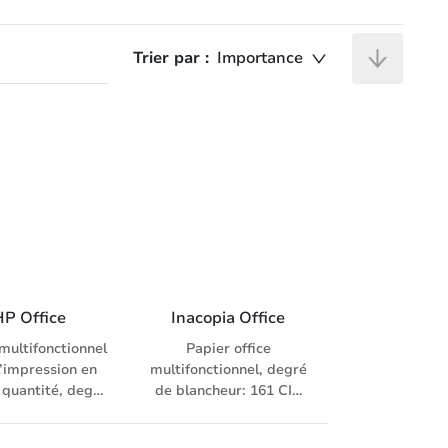
Trier par :
Importance
HP Office
Inacopia Office
multifonctionnel
Papier office
l’impression en
multifonctionnel, degré
 quantité, degré
de blancheur: 161 CIE
ncheur: 153 CIE
(ISO 11475), pour
ISO 11475)
copieur, laser, fax,