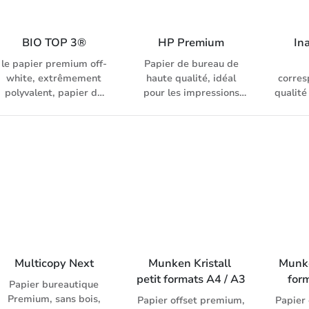
BIO TOP 3®
HP Premium
Ina
le papier premium off-
Papier de bureau de
white, extrêmement
haute qualité, idéal
corres
polyvalent, papier de
pour les impressions
qualité
premier choix pour
couleur, les
un us
l‘utilisation durable,
présentations et les
degré
sans azurant optique,
graphiques, degré de
171 C
degré de blancheur:
blancheur: 168 CIE (ISO
pour co
89.5 ISO (ISO 2470-1),
11475)
inkj
pour copieur, laser, fax,
d’
inkjet et système
d’impression
numérique
Multicopy Next
Munken Kristall 
Munke
petit formats A4 / A3
for
Papier bureautique
Premium, sans bois,
Papier offset premium,
Papier