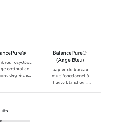
ur: 170 CIE (ISO
numérique et
, pour copieur,
imprimante laser
, fax, inkjet et
e d’impression
numérique
lancePure®
BalancePure® 
(Ange Bleu)
ibres recyclées,
ge optimal en
papier de bureau
ine, degré de
multifonctionnel à
ur: 150 CIE (ISO
haute blancheur,
, pour copieur,
fabriqué à 100 % de
, fax, inkjet et
fibres recyclées et
e d’impression
certifié, du label
numérique
écologique «Ange
uits
bleu», degré de
blancheur: 135 CIE (ISO
11475), pour copieur,
laser, fax, inkjet et