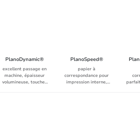
de moyenne e grande
quantité, degré de
blancheur: 146 CIE (ISO
11475)
PlanoDynamic®
PlanoSpeed®
Plan
excellent passage en
papier à
machine, épaisseur
correspondance pour
cor
volumineuse, toucher
impression interne,
parfai
agréable, degré de
excellent rapport
docume
blancheur: 161 CIE (ISO
qualité prix, degré de
degré
11475), pour copieur,
blancheur: 146 CIE (ISO
146 C
laser, fax, inkjet et
11475), pour copieur,
pour co
système d’impression
laser, fax, inkjet et
inkj
numérique
système d’impression
d’
numérique