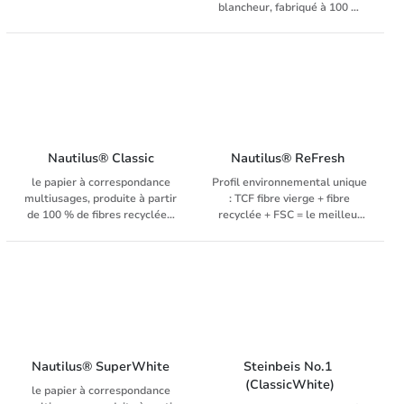
(ISO 11475), pour copieur,
blancheur, fabriqué à 100 %
laser, fax, inkjet et système
de fibres recyclées et certifié,
d’impression numérique
du label écologique «Ange
bleu», degré de blancheur: 135
CIE (ISO 11475), pour copieur,
laser, fax, inkjet et système
d’impression numérique
Nautilus® Classic
Nautilus® ReFresh 
le papier à correspondance
Profil environnemental unique
multiusages, produite à partir
: TCF fibre vierge + fibre
de 100 % de fibres recyclées,
recyclée + FSC = le meilleur
degré de blancheur: 112 CIE
des deux mondes ! Degré de
(ISO 11475), pour copieur,
blancheur: 161 CIE (ISO
laser, fax, inkjet et système
11475), pour copieur, laser,
d’impression numérique
fax, inkjet et système
d’impression numérique
Nautilus® SuperWhite
Steinbeis No.1 
(ClassicWhite)
le papier à correspondance