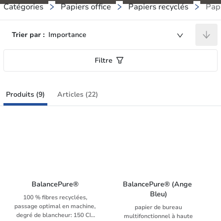
Catégories
Papiers office
Papiers recyclés
Papi
Trier par :
Importance
Filtre
Produits (9)
Articles (22)
BalancePure®
BalancePure® (Ange 
Bleu)
100 % fibres recyclées,
passage optimal en machine,
papier de bureau
degré de blancheur: 150 CIE
multifonctionnel à haute