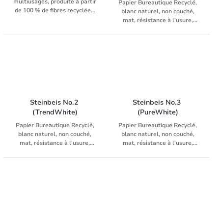
multiusages, produite à partir
Papier Bureautique Recyclé,
de 100 % de fibres recyclées,
blanc naturel, non couché,
degré de blancheur: 150 CIE
mat, résistance à l'usure,
(ISO 11475), pour copieur,
composé de 100% de fibres
laser, fax, inkjet et système
recyclées, pour copieurs,
d’impression numérique
imprimantes laser et jet
d'encre
Steinbeis No.2 
Steinbeis No.3 
(TrendWhite)
(PureWhite)
Papier Bureautique Recyclé,
Papier Bureautique Recyclé,
blanc naturel, non couché,
blanc naturel, non couché,
mat, résistance à l'usure,
mat, résistance à l'usure,
composé de 100% de fibres
composé de 100% de fibres
recyclées, pour copieurs,
recyclées, blancheur ISO 90,
imprimantes laser et jet
pour copieurs, imprimantes
d'encre
laser et jet d'encre