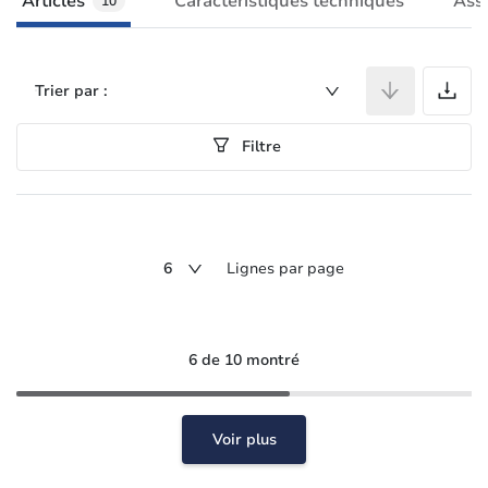
Articles
Caractéristiques techniques
Ass
10
A
Trier par :
Filtre
6
Lignes par page
6 de 10 montré
Voir plus