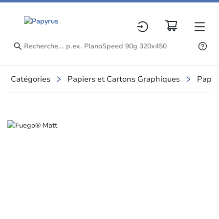
Catégories
Papiers et Cartons Graphiques
Papie
Slide 1 of 1