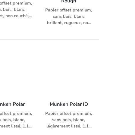
Rough
ssionnel) ainsi
professionnel) ainsi
 offset premium,
 systèmes à jet
qu’aux systèmes à jet
s bois, blanc
Papier offset premium,
, sans altérer le
d’encre, sans altérer le
nt, non couché,
sans bois, blanc
her naturel du
toucher naturel du
ment lissé, pour
brillant, rugueux, non
papier.
papier.
es d'impression
couché, main élevée
HPI
(1.4), garanti préprint
100 – 170 g/m², avec
enveloppes assorties
nken Polar
Munken Polar ID
 offset premium,
Papier offset premium,
 bois, blanc,
sans bois, blanc,
ment lissé, 1.13
légèrement lissé, 1.13
plus de volume,
fois plus de volume,