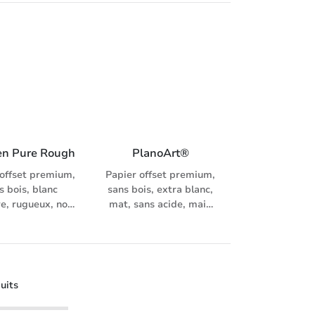
i préprint 80 –
garanti préprint 80 –
0 g/m², avec
170 g/m², avec
oppes assorties
enveloppes assorties
n Pure Rough
PlanoArt®
 offset premium,
Papier offset premium,
s bois, blanc
sans bois, extra blanc,
re, rugueux, non
mat, sans acide, main
hé, mat, main
élevée (1.3), garanti
e (1.4), garanti
préprint 90 - 170 g/m²,
t 90 – 170 g/m²,
enveloppes assorties
c enveloppes
assorties
uits