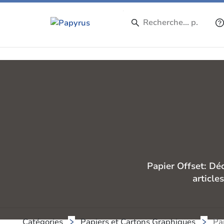
Papier Offset: Dé
article
Catégories
Papiers et Cartons Graphiques
Pa