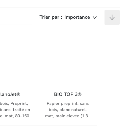
Trier par :
Importance
lanoJet®
BIO TOP 3®
bois, Preprint,
Papier preprint, sans
blanc, traité en
bois, blanc naturel,
ce, mat, 80–160
mat, main élevée (1.3),
1.3 fois plus de
sans azurant optique,
e, sans acide,
sans acide