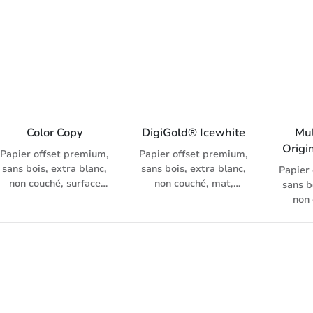
aliments
r
vieilli
pour
papier
offse
g/m²
copieur
Color Copy
DigiGold® Icewhite
Mul
Origi
Papier offset premium,
Papier offset premium,
sans bois, extra blanc,
sans bois, extra blanc,
Papier
non couché, surface
non couché, mat,
sans b
satinée extra-lisse
convient à HPI et
non
systèmes d'impression
élevée 
professionnels toner
e
sec
envelo