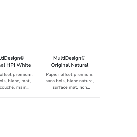
ésistant au
ssement, 90 g/m²
 lecteurs OCR,
 universel pour
t (jusqu’à 160
) et pour gros
s, laser et inkjet
tiDesign® 
MultiDesign® 
nal HPI White
Original Natural
 offset premium,
Papier offset premium,
ois, blanc, mat,
sans bois, blanc nature,
 couché, main
surface mat, non
1.3, pour offset
couché, main élevée
t HPI, avec
(1.3), garanti préprint
ppes assorties.
90 - 170 g/m² avec
enveloppes assorties.
MultiDesign® se
distingue par un
traitement de surface