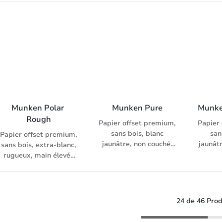
papier.
fois plus de volume,
préprint 90 – 170 g/m²,
garant
garanti préprint 80 –
avec enveloppes
17
170 g/m², avec
assorties
envel
enveloppes assorties
Munken Polar 
Munken Pure
Munke
Rough
Papier offset premium,
Papier
sans bois, blanc
san
Papier offset premium,
jaunâtre, non couché,
jaunât
sans bois, extra-blanc,
légèrement lissé,
couc
rugueux, main élevée
garanti préprint 80 –
élevé
(1.4), garanti préprint
170 g/m², avec
préprin
90 – 170 g/m², avec
enveloppes assorties
ave
enveloppes assorties
24 de 46 Prod