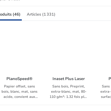
oduits (46)
Articles (1 331)
PlanoSpeed®
Inaset Plus Laser
P
Papier offset, sans
Sans bois, Preprint,
Sans 
bois, blanc, mat, sans
extra-blanc, mat, 80-
extra-
acide, convient aux
110 g/m²: 1.32 fois plus
surfa
aliments
de volume, traité en
g/m²: 
surface, convient aux
volum