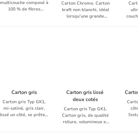
multicouche composé à
Carton Chromo. Carton
Cart
100 % de fibres
kraft non blanchi, idéal
ult
vierges, de couleur
lorsqu’une grande
couch
naturelle. Recto et
solidité s’impose. Pour
verso bruns, avec une
displays, cartes,
surface lisse.
fourres, boîtes
pliantes, emballages
pour boissons, etc.
Recto: blanc, couché
trois fois d’un côté;
couche intermédiaire:
brun; verso: brun
Carton gris
Carton gris lissé 
Carto
deux cotés
Carton gris Typ GK1,
Carto
mi-satiné, gris clair,
côt
Carton gris Typ GK1,
lissé un côté, se prête à
l’es
Carton gris, de qualité
l’estampage et au
rainag
reliure, volumineux et
rainage. Quantité
lissé
lissé deux côtés.
minimale de 25 kg.
qualit
Quantité minimale de