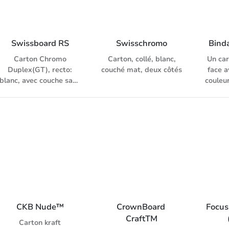
lesquelles on souhaite
mécan
verso: couché une fois
apporter une image de
Vers
d’un côté
luxe.
légèr
Swissboard RS
Swisschromo
Bind
Carton Chromo
Carton, collé, blanc,
Un ca
Duplex(GT), recto:
couché mat, deux côtés
face a
blanc, avec couche sans
couleur
bois, de plus de 15
métalli
g/m², verso: gris, dès
revête
0.61 à mm nous vous
un
recommandons des
légèr
machines d’impression
à cylindres de contre-
pression taille double
afin d’éviter le risque
de microrupture du
carton
CKB Nude™
CrownBoard 
Focus
CraftTM
Carton kraft