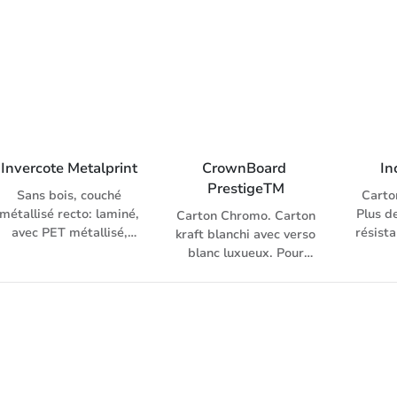
Propriétés
exceptionnelles pour
exceptionnelles pour
techniques
techniques
d'impression et de
d'impression et de
finition exigeantes
finition exigeantes
Invercote Metalprint
CrownBoard 
In
PrestigeTM
Sans bois, couché
Carto
métallisé recto: laminé,
Plus d
Carton Chromo. Carton
avec PET métallisé,
résista
kraft blanchi avec verso
effet chromé verso:
bonne
blanc luxueux. Pour
collé en surface, blanc
des i
displays, cartes,
Carton GZ d’Iggesund
au
fourres, boîtes
est fabriqué
vernis
pliantes, emballages
exclusivement avec de
côté, 
luxueux, etc. Recto:
la cellulose blanchie.
blanc
blanc, couché trois fois
Pour des applications
demi-
d’un côté; couche
décoratives pour
interm
intermédiaire: claire;