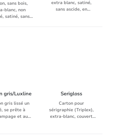
extra blanc, satiné,
on, sans bois,
sans ascide, en
ra-blanc, non
combinaison avec
é, satiné, sans
PlanoJet
acide
n gris/Luxline
Serigloss
n gris lissé un
Carton pour
é, se prête à
sérigraphie (Triplex),
tampage et au
extra-blanc, couvert
e (475g - 700g),
sans bois et couché des
 deux côtés, de
deux côtés, brillant,
é reliure (945g -
avec couche