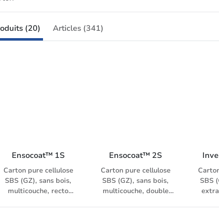
oduits (20)
Articles (341)
Ensocoat™ 1S
Ensocoat™ 2S
Inve
Carton pure cellulose
Carton pure cellulose
Carton
SBS (GZ), sans bois,
SBS (GZ), sans bois,
SBS (
multicouche, recto
multicouche, double
extra
double couche et verso
couche au recto et au
mat
pigmenté, lisse.
verso, lisse. Propriétés