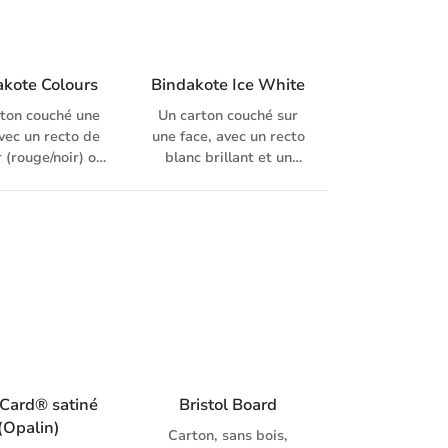
ique blanchie.
de microrupture du
o: sans bois,
carton.
ement couché,
mat
akote Colours
Bindakote Ice White
rton couché une
Un carton couché sur
vec un recto de
une face, avec un recto
 (rouge/noir) ou
blanc brillant et un
sé (or/argent) à
verso blanc légèrement
ment brillant et
couché.
 verso blanc
ement couché.
Card® satiné 
Bristol Board
(Opalin)
Carton, sans bois,