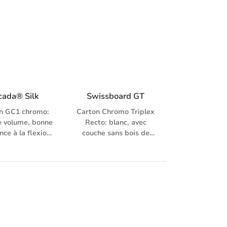
couché, remarquable
résultat d’impression,
faible consommation
d’encre, excellente
stabilité
cada® Silk
Swissboard GT
n GC1 chromo:
Carton Chromo Triplex
e volume, bonne
Recto: blanc, avec
nce à la flexion;
couche sans bois de
 reproduction
plus de 15 g/m² Verso:
mages; se prête
blanc, dès 0.61 mm
 rainage et
nous vous
sage. Couché un
recommandons des
demi-mat, extra-
machines d’impression
. recto: couché
à cylindres de contre-
mat. Multi-jets
pression taille double
édiaires de pâte
afin d’éviter le risque