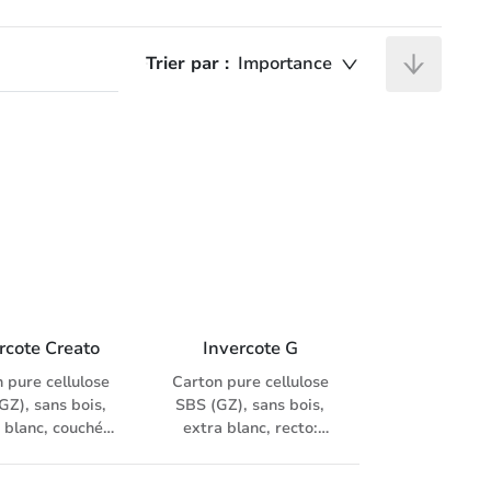
Trier par :
Importance
rcote Creato
Invercote G
 pure cellulose
Carton pure cellulose
GZ), sans bois,
SBS (GZ), sans bois,
 blanc, couché
extra blanc, recto:
, deux côtés
couché 3 fois, mat,
identiques
verso: légèrement