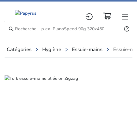
Catégories
Hygiène
Essuie-mains
Essuie-ma
Slide 1 of 4