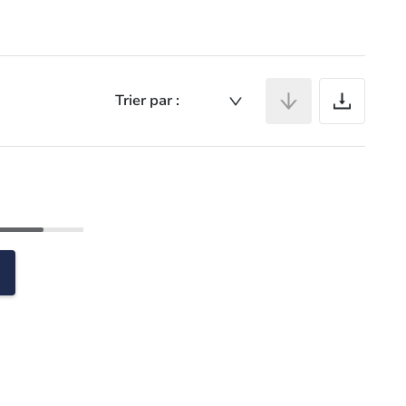
Ar
Trier par :