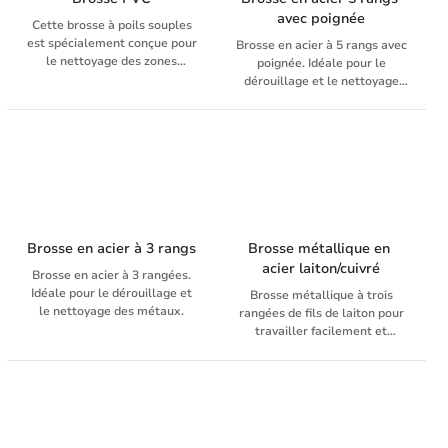
avec poignée
Cette brosse à poils souples
est spécialement conçue pour
Brosse en acier à 5 rangs avec
le nettoyage des zones
poignée. Idéale pour le
soumises à des exigences
dérouillage et le nettoyage
d'hygiène élevées. Ces balais
des métaux.
sont idéaux pour éliminer les
saletés grossières, les résidus
de béton, les déchets de
construction, le sable, etc. Les
fibres en PVC n'absorbent pas
l'humidité, ne retiennent pas
la saleté et sont très
résistantes.
Brosse en acier à 3 rangs
Brosse métallique en 
acier laiton/cuivré
Brosse en acier à 3 rangées.
Idéale pour le dérouillage et
Brosse métallique à trois
le nettoyage des métaux.
rangées de fils de laiton pour
travailler facilement et
rapidement sur de grandes
surfaces. Cette brosse à fils de
laiton fins est idéale pour
éliminer la saleté et les
taches sur les matériaux
sensibles, ainsi que pour