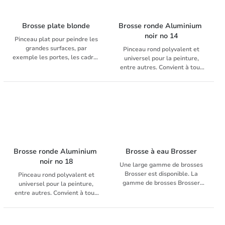
nettoyer facilement et en
profondeur les grains et les
joints. Elle peut également
Brosse plate blonde
Brosse ronde Aluminium 
être utilisée comme aide pour
noir no 14
Pinceau plat pour peindre les
donner aux surfaces un aspect
grandes surfaces, par
Pinceau rond polyvalent et
vintage et/ou patiné et pour
exemple les portes, les cadres
universel pour la peinture,
éliminer les anciennes
de fenêtres, les boiseries. Il
entre autres. Convient à tous
couches de peinture et de cire.
convient également
les types de peinture. Manche
parfaitement pour peindre les
en plastique avec poils de porc
abris de jardin et les clôtures.
fixé à la boîte de conserve.
Ses longs poils lui permettent
d'absorber et de libérer une
grande quantité de peinture.
Brosse ronde Aluminium 
Brosse à eau Brosser
noir no 18
Une large gamme de brosses
Brosser est disponible. La
Pinceau rond polyvalent et
gamme de brosses Brosser
universel pour la peinture,
est composée en moyenne de
entre autres. Convient à tous
90% de matériaux recyclés.
les types de peinture. Manche
Les parties noires sont même
en plastique avec poils de porc
à 100 % : tant les fibres que
fixé à la boîte de conserve.