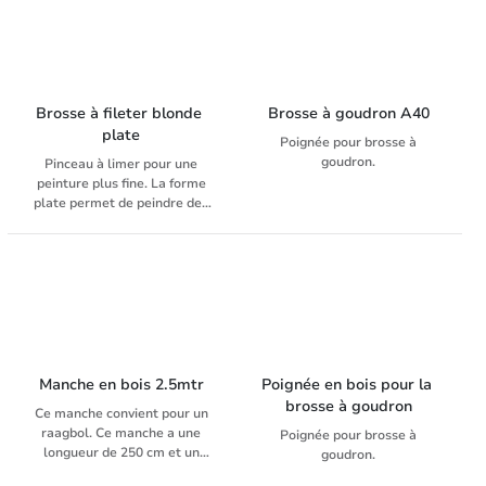
les blocs et les tiges des
brosses. La durabilité, la
haute qualité et le bon
rapport qualité-prix en font la
brosse idéale pour toutes les
applications.
Brosse à fileter blonde 
Brosse à goudron A40
plate
Poignée pour brosse à
goudron.
Pinceau à limer pour une
peinture plus fine. La forme
plate permet de peindre des
bords et des coutures très
serrés. Polyvalent pour
différentes tâches et
différents types de peinture.
Manche en bois 2.5mtr
Poignée en bois pour la 
brosse à goudron
Ce manche convient pour un
raagbol. Ce manche a une
Poignée pour brosse à
longueur de 250 cm et un
goudron.
diamètre de 23,5 mm.