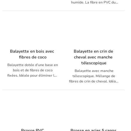
naturelles (d'origine végétale)
humide. La fibre en PVC dur
et est idéal pour balayer les
est idéale pour les travaux
trottoirs, les pavés et les
plus difficiles tels que le sable,
surfaces en béton. Vous
les pierres, les résidus de
pouvez facilement balayer
béton et les déchets de
votre jardin, votre allée, votre
construction. Le cadre en bois
terrasse ou votre cour. Ce
est équipé d'un support pour
balai est également
manche.
fréquemment utilisé pour
nettoyer les écuries et autres
Balayette en bois avec 
Balayette en crin de 
enclos pour animaux.
fibres de coco
cheval avec manche 
télescopique
Balayette dotée d’une base en
bois et de fibres de coco
Balayette avec manche
fixées. Idéale pour éliminer les
télescopique. Mélange de
toiles d’araignée et la
fibres de crin de cheval. Idéale
poussière. Longue durée de
pour éliminer les toiles
vie et absence de rayures.
d’araignée et la poussière. Les
endroits difficiles sont faciles
à atteindre grâce à la poignée
extensible. Aucune rayure
grâce aux fibres naturelles
douces
Brosse PVC
Brosse en acier 5 rangs 