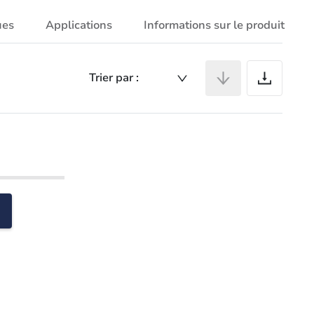
ues
Applications
Informations sur le produit
Ar
Trier par :