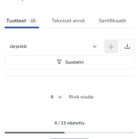
Tuotteet
Tekniset arvot
Sertifikaatit
13
T
Järjestä:
Suodatin
6
Riviä sivulla
6 / 13 näytetty