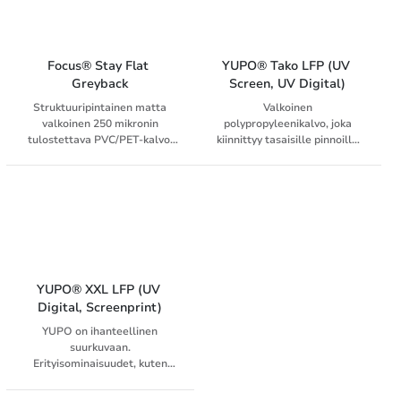
Focus® Stay Flat 
YUPO® Tako LFP (UV 
Greyback
Screen, UV Digital)
Struktuuripintainen matta
Valkoinen
valkoinen 250 mikronin
polypropyleenikalvo, joka
tulostettava PVC/PET-kalvo.
kiinnittyy tasaisille pinnoille
Valkoinen PVC-etupuoli ja
ilman liimaa. Soveltuvuus: UV-
harmaa PET-taustapuoli
inkjet ja silkkipaino.
pitävät tuotteen muodossaan.
Soveltuu sekä sisä- että
ulkokäyttöön. Soveltuvuus:
latex, solvent, eco-solvent ja
UV.
YUPO® XXL LFP (UV 
Digital, Screenprint)
YUPO on ihanteellinen
suurkuvaan.
Erityisominaisuudet, kuten
repäisylujuus, kestävyys ja
erityinen vettä hylkivä pinta,