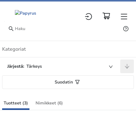
Tuotteet
Kategoriat
Järjestä:
Tärkeys
Suodatin
Tuotteet (3)
Nimikkeet (6)